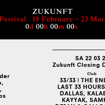
ZUKUNFT
Festival
19 February – 23 Ma
0
d
00
h
00
m
00
s
SA 22 03 
Zukunft Closing 
Club
der
33/33 | THE EN
e,
LAST 33 HOURS
,
DALLAS, KA­LA­B
os
KAYYAK, SAM