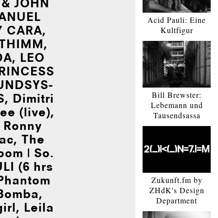
 & JOHN
MANUEL
Acid Pauli: Eine
Y CARA,
Kultfigur
ETHIMM,
A, LEO
RIN­CESS
UND­SYS­
Bill Brewster:
, Dimitri
Lebemann und
e (live),
Tausendsassa
 Ronny
iac, The
oom | So.
LI (6 hrs
 Phantom
Zukunft.fm by
ZHdK's Design
 Bomba,
Department
rl, Leila