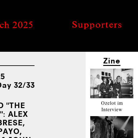
Supporters
rch 2025
Zine
25
Day 32/33
Ozelot im
D "THE
Interview
":
ALEX
­RE­SE,
PAYO,