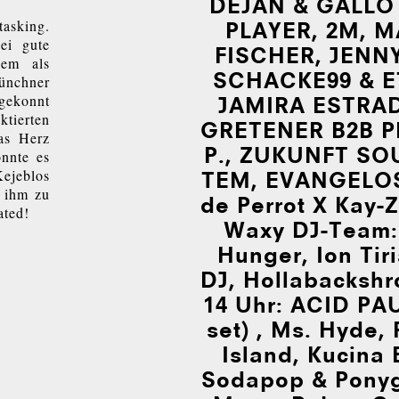
DEJAN & GALLO
asking.
PLAYER, 2M, 
ei gute
FISCHER, JENN
lem als
SCHACKE99 & 
Münchner
 gekonnt
JAMIRA ESTRAD
ktierten
GRE­TE­NER B2B P
as Herz
P., ZUKUNFT SO­
nnte es
ejeblos
TEM, EVAN­GE­LOS
 ihm zu
de Perrot X Kay-Ze
ated!
Waxy DJ-Team:
Hunger, Ion Tir
DJ, Hol­la­backshr
14 Uhr: ACID PAU
set) , Ms. Hyde,
Island, Kucina
Sodapop & Pony­gi