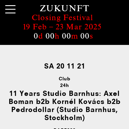
ZUKUNFT
Closing Festival
19 Feb –
23 Mar 2025
0
d
00
h
00
m
00
s
SA 20 11 21
Club
24h
11 Years Studio Barnhus:
Axel
Boman b2b Kornél Kovács b2b
Pedrodollar (Studio Barnhus,
Stockholm)