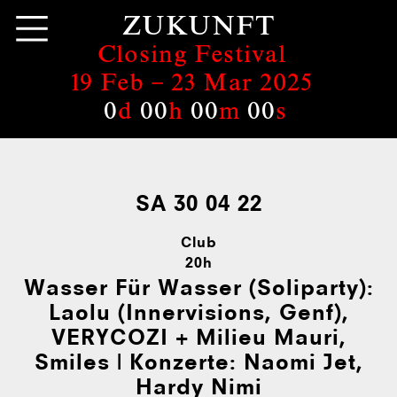
ZUKUNFT
Closing Festival
19 Feb –
23 Mar 2025
0
d
00
h
00
m
00
s
SA 30 04 22
Club
20h
Wasser Für Wasser (Soliparty):
Laolu (Innervisions, Genf),
VERYCOZI + Milieu Mauri,
Smiles | Konzerte: Naomi Jet,
Hardy Nimi