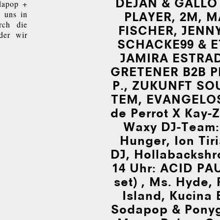
DEJAN & GALLO
dapop +
 uns in
PLAYER, 2M, 
rch die
FISCHER, JENN
der wir
SCHACKE99 & 
JAMIRA ESTRAD
GRE­TE­NER B2B P
P., ZUKUNFT SO­
TEM, EVAN­GE­LOS
de Perrot X Kay-Ze
Waxy DJ-Team:
Hunger, Ion Tir
DJ, Hol­la­backshr
14 Uhr: ACID PAU
set) , Ms. Hyde,
Island, Kucina
Sodapop & Pony­gi