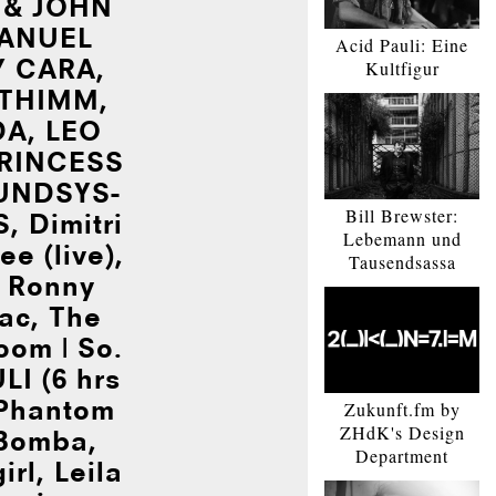
 & JOHN
MANUEL
Acid Pauli: Eine
Y CARA,
Kultfigur
ETHIMM,
A, LEO
RIN­CESS
UND­SYS­
Bill Brewster:
, Dimitri
Lebemann und
e (live),
Tausendsassa
 Ronny
iac, The
oom | So.
LI (6 hrs
 Phantom
Zukunft.fm by
ZHdK's Design
 Bomba,
Department
rl, Leila