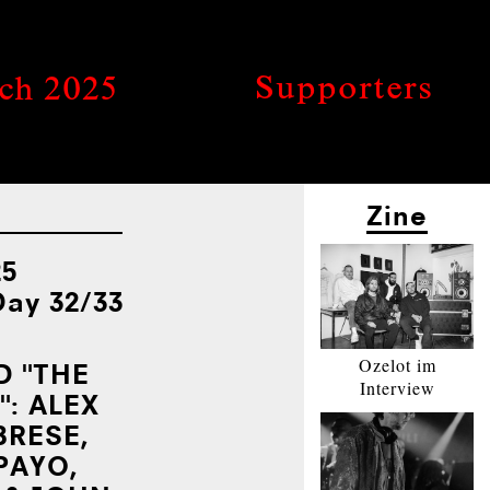
Supporters
rch 2025
Zine
25
Day 32/33
Ozelot im
D "THE
Interview
":
ALEX
­RE­SE,
PAYO,