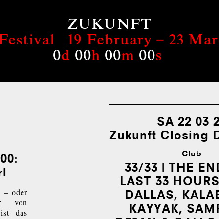
ZUKUNFT
Festival
19 February – 23 Ma
0
d
00
h
00
m
00
s
SA 22 03 
Zukunft Closing 
Club
00:
33/33 | THE EN
l
LAST 33 HOURS
 – oder
DALLAS, KA­LA­B
hr von
KAYYAK, SAM
ist das