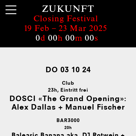
ZUKUNFT
Closing Festival
19 Feb –
23 Mar 2025
0
d
00
h
00
m
00
s
DO 03 10 24
Club
23h
, Eintritt frei
DOSCI «The Grand Opening»:
Alex Dallas + Manuel Fischer
BAR3000
20h
Balearic Banana aka. DJ Rotwein +